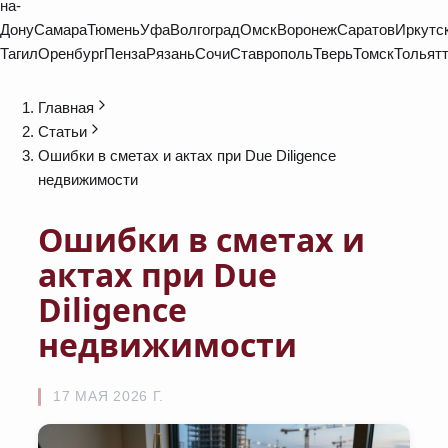
на-
Дону
Самара
Тюмень
Уфа
Волгоград
Омск
Воронеж
Саратов
Иркутс
Тагил
Оренбург
Пенза
Рязань
Сочи
Ставрополь
Тверь
Томск
Тольят
Главная
Статьи
Ошибки в сметах и актах при Due Diligence
недвижимости
Ошибки в сметах и
актах при Due
Diligence
недвижимости
17 МАЯ 2026 Г.