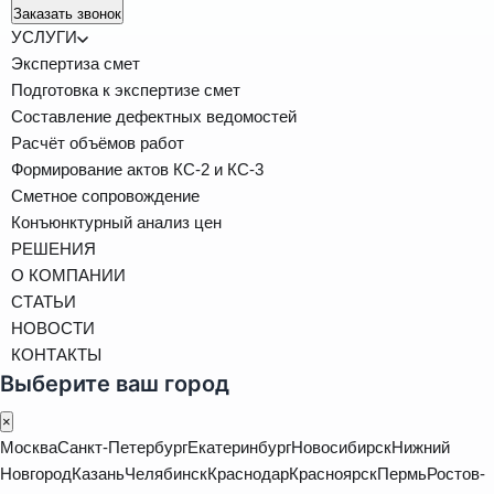
Заказать звонок
УСЛУГИ
Экспертиза смет
Подготовка к экспертизе смет
Составление дефектных ведомостей
Расчёт объёмов работ
Формирование актов КС-2 и КС-3
Сметное сопровождение
Конъюнктурный анализ цен
РЕШЕНИЯ
О КОМПАНИИ
СТАТЬИ
НОВОСТИ
КОНТАКТЫ
Выберите ваш город
×
Москва
Санкт-Петербург
Екатеринбург
Новосибирск
Нижний
Новгород
Казань
Челябинск
Краснодар
Красноярск
Пермь
Ростов-