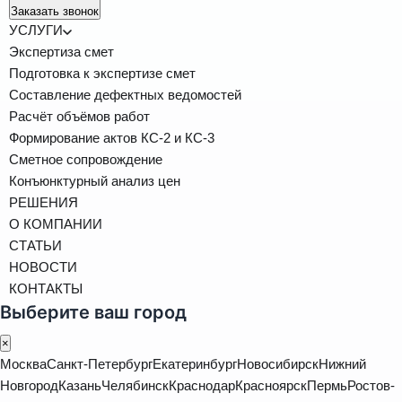
Заказать звонок
УСЛУГИ
Экспертиза смет
Подготовка к экспертизе смет
Составление дефектных ведомостей
Расчёт объёмов работ
Формирование актов КС-2 и КС-3
Сметное сопровождение
Конъюнктурный анализ цен
РЕШЕНИЯ
О КОМПАНИИ
СТАТЬИ
НОВОСТИ
КОНТАКТЫ
Выберите ваш город
×
Москва
Санкт-Петербург
Екатеринбург
Новосибирск
Нижний
Новгород
Казань
Челябинск
Краснодар
Красноярск
Пермь
Ростов-