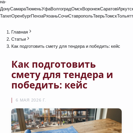
на-
Дону
Самара
Тюмень
Уфа
Волгоград
Омск
Воронеж
Саратов
Иркутс
Тагил
Оренбург
Пенза
Рязань
Сочи
Ставрополь
Тверь
Томск
Тольят
Главная
Статьи
Как подготовить смету для тендера и победить: кейс
Как подготовить
смету для тендера и
победить: кейс
6 МАЯ 2026 Г.