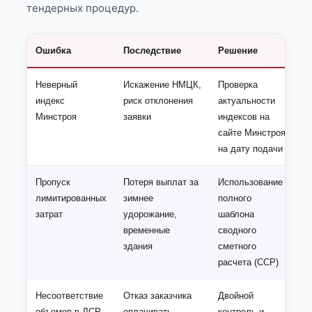
тендерных процедур.
Ошибка
Последствие
Решение
Неверный
Искажение НМЦК,
Проверка
индекс
риск отклонения
актуальности
Минстроя
заявки
индексов на
сайте Минстроя
на дату подачи
Пропуск
Потеря выплат за
Использование
лимитированных
зимнее
полного
затрат
удорожание,
шаблона
временные
сводного
здания
сметного
расчета (ССР)
Несоответствие
Отказ заказчика
Двойной
объемов в ЛСР
оплачивать
контроль и