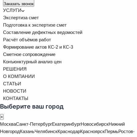
Заказать звонок
УСЛУГИ
Экспертиза смет
Подготовка к экспертизе смет
Составление дефектных ведомостей
Расчёт объёмов работ
Формирование актов КС-2 и КС-3
Сметное сопровождение
Конъюнктурный анализ цен
РЕШЕНИЯ
О КОМПАНИИ
СТАТЬИ
НОВОСТИ
КОНТАКТЫ
Выберите ваш город
×
Москва
Санкт-Петербург
Екатеринбург
Новосибирск
Нижний
Новгород
Казань
Челябинск
Краснодар
Красноярск
Пермь
Ростов-