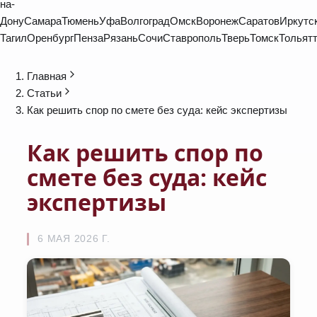
на-
Дону
Самара
Тюмень
Уфа
Волгоград
Омск
Воронеж
Саратов
Иркутс
Тагил
Оренбург
Пенза
Рязань
Сочи
Ставрополь
Тверь
Томск
Тольят
Главная
Статьи
Как решить спор по смете без суда: кейс экспертизы
Как решить спор по
смете без суда: кейс
экспертизы
6 МАЯ 2026 Г.