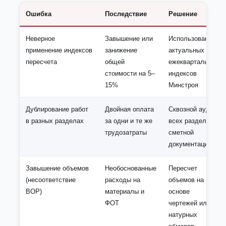
Ошибка
Последствие
Решение
Неверное
Завышение или
Использование
применение индексов
занижение
актуальных
пересчета
общей
ежеквартальных
стоимости на 5–
индексов
15%
Минстроя
Дублирование работ
Двойная оплата
Сквозной аудит
в разных разделах
за одни и те же
всех разделов
трудозатраты
сметной
документации
Завышение объемов
Необоснованные
Пересчет
(несоответствие
расходы на
объемов на
ВОР)
материалы и
основе
ФОТ
чертежей или
натурных