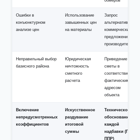
обмеров
Ошибки в
Использование
Запрос
конъюнктурном
завышенных цен
альтернативных
анализе цен
на материалы
коммерческих
предложений от
производителей
Неправильный выбор
Юридическая
Приведение
базисного района
ничтожность
сметы в
сметного
соответствие с
расчета
фактическим
адресом
объекта
Включение
Искусственное
Техническое
непредусмотренных
раздувание
обоснование
коэффициентов
итоговой
каждой
суммы
надбавки (ПОС,
ППР)