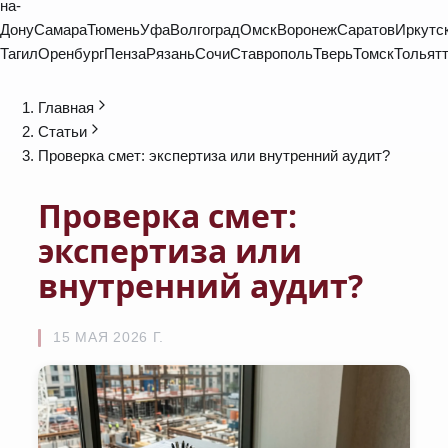
на-
Дону
Самара
Тюмень
Уфа
Волгоград
Омск
Воронеж
Саратов
Иркутс
Тагил
Оренбург
Пенза
Рязань
Сочи
Ставрополь
Тверь
Томск
Тольят
Главная
Статьи
Проверка смет: экспертиза или внутренний аудит?
Проверка смет:
экспертиза или
внутренний аудит?
15 МАЯ 2026 Г.