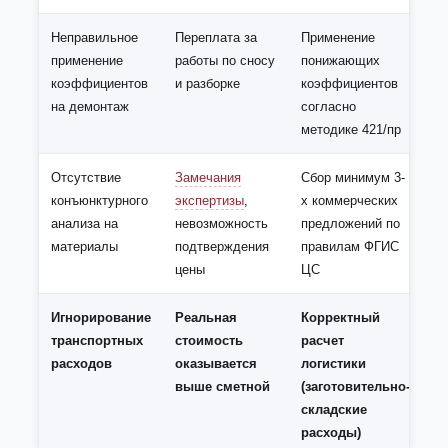
Неправильное
Переплата за
Применение
применение
работы по сносу
понижающих
коэффициентов
и разборке
коэффициентов
на демонтаж
согласно
методике 421/пр
Отсутствие
Замечания
Сбор минимум 3-
конъюнктурного
экспертизы
,
х коммерческих
анализа на
невозможность
предложений по
материалы
подтверждения
правилам ФГИС
цены
ЦС
Игнорирование
Реальная
Корректный
транспортных
стоимость
расчет
расходов
оказывается
логистики
выше сметной
(заготовительно-
складские
расходы)