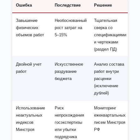
Ошибка
Последствие
Решение
Завышение
Необоснованный
Тщательная
физических
рост затрат на
сверка со
объемов работ
5–15%
спецификациями
и чертежами
(раздел ПД)
Двойной учет
Искусственное
Анализ состава
работ
раздувание
работ внутри
бюджета
расценки
(исключение
дублей)
Использование
Риск
Мониторинг
неактуальных
непрохождения
ежеквартальных
индексов
госэкспертизы
писем Минстроя
Минстроя
или убытки
РФ
подрядчика