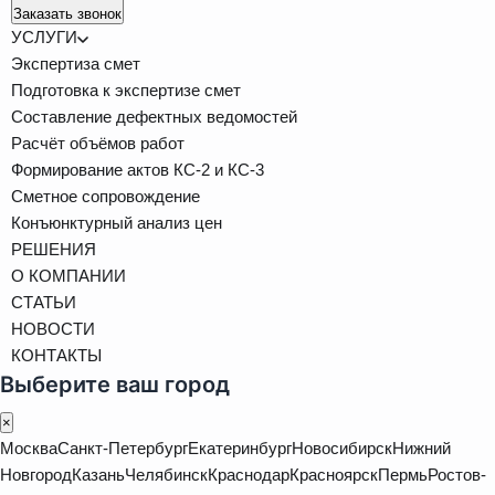
Заказать звонок
УСЛУГИ
Экспертиза смет
Подготовка к экспертизе смет
Составление дефектных ведомостей
Расчёт объёмов работ
Формирование актов КС-2 и КС-3
Сметное сопровождение
Конъюнктурный анализ цен
РЕШЕНИЯ
О КОМПАНИИ
СТАТЬИ
НОВОСТИ
КОНТАКТЫ
Выберите ваш город
×
Москва
Санкт-Петербург
Екатеринбург
Новосибирск
Нижний
Новгород
Казань
Челябинск
Краснодар
Красноярск
Пермь
Ростов-