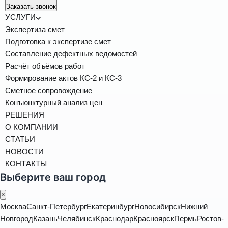
Заказать звонок
УСЛУГИ
Экспертиза смет
Подготовка к экспертизе смет
Составление дефектных ведомостей
Расчёт объёмов работ
Формирование актов КС-2 и КС-3
Сметное сопровождение
Конъюнктурный анализ цен
РЕШЕНИЯ
О КОМПАНИИ
СТАТЬИ
НОВОСТИ
КОНТАКТЫ
Выберите ваш город
×
Москва
Санкт-Петербург
Екатеринбург
Новосибирск
Нижний
Новгород
Казань
Челябинск
Краснодар
Красноярск
Пермь
Ростов-