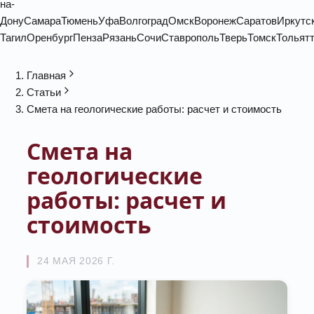
на-
Дону
Самара
Тюмень
Уфа
Волгоград
Омск
Воронеж
Саратов
Иркутс
Тагил
Оренбург
Пенза
Рязань
Сочи
Ставрополь
Тверь
Томск
Тольят
Главная
Статьи
Смета на геологические работы: расчет и стоимость
Смета на
геологические
работы: расчет и
стоимость
24 МАЯ 2026 Г.